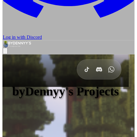
Log in with Discord
byDennyy's Projects